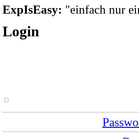
ExpIsEasy:
"einfach nur ei
Login
Passwor