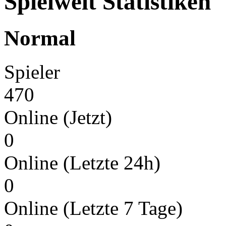
Spielwelt Statistiken
Normal
Spieler
470
Online (Jetzt)
0
Online (Letzte 24h)
0
Online (Letzte 7 Tage)