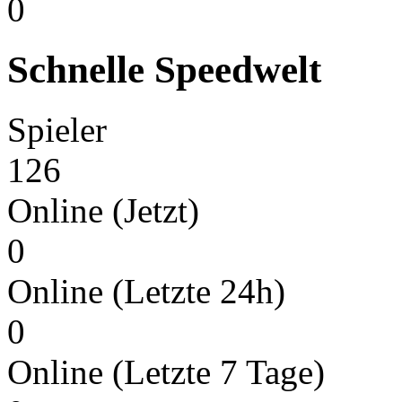
0
Schnelle Speedwelt
Spieler
126
Online (Jetzt)
0
Online (Letzte 24h)
0
Online (Letzte 7 Tage)