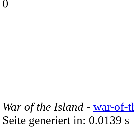
0
War of the Island
-
war-of-t
Seite generiert in: 0.0139 s