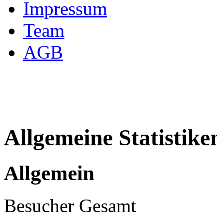
Impressum
Team
AGB
Allgemeine Statistike
Allgemein
Besucher Gesamt