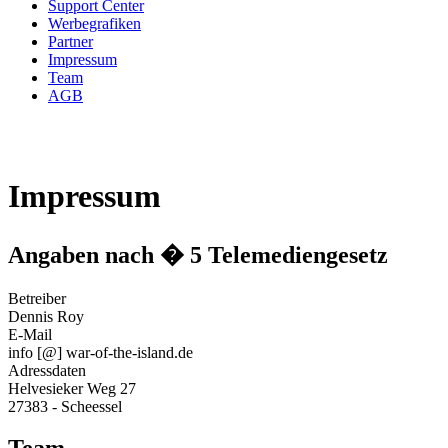
Support Center
Werbegrafiken
Partner
Impressum
Team
AGB
Impressum
Angaben nach � 5 Telemediengesetz
Betreiber
Dennis Roy
E-Mail
info [@] war-of-the-island.de
Adressdaten
Helvesieker Weg 27
27383 - Scheessel