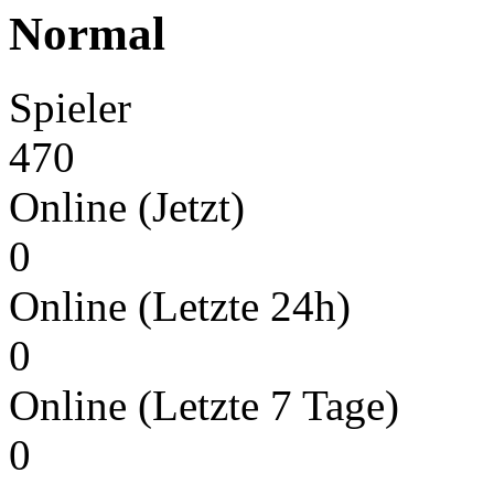
Normal
Spieler
470
Online (Jetzt)
0
Online (Letzte 24h)
0
Online (Letzte 7 Tage)
0