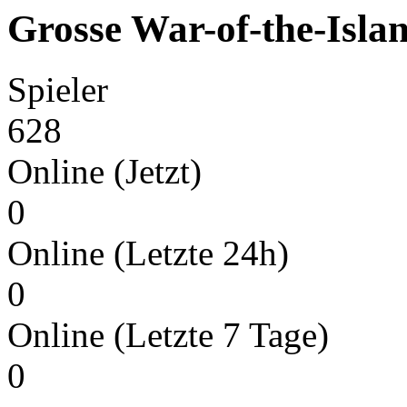
Grosse War-of-the-Isla
Spieler
628
Online (Jetzt)
0
Online (Letzte 24h)
0
Online (Letzte 7 Tage)
0