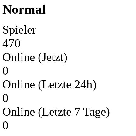
Normal
Spieler
470
Online (Jetzt)
0
Online (Letzte 24h)
0
Online (Letzte 7 Tage)
0