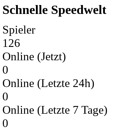
Schnelle Speedwelt
Spieler
126
Online (Jetzt)
0
Online (Letzte 24h)
0
Online (Letzte 7 Tage)
0