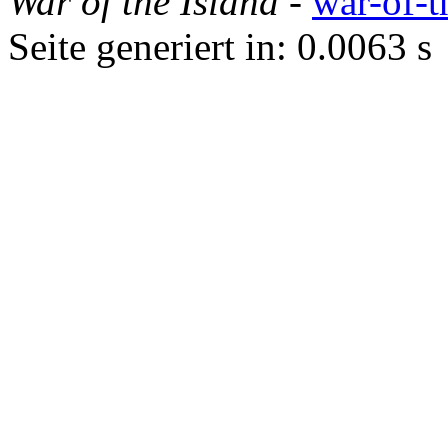
War of the Island
-
war-of-t
Seite generiert in: 0.0063 s