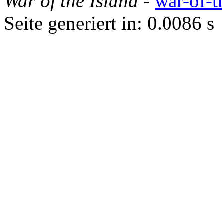
War of the Island
-
war-of-t
Seite generiert in: 0.0086 s