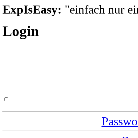
ExpIsEasy:
"einfach nur ei
Login
Passwor