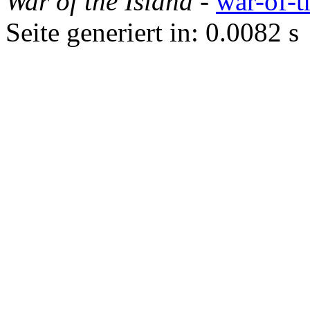
War of the Island
-
war-of-t
Seite generiert in: 0.0082 s