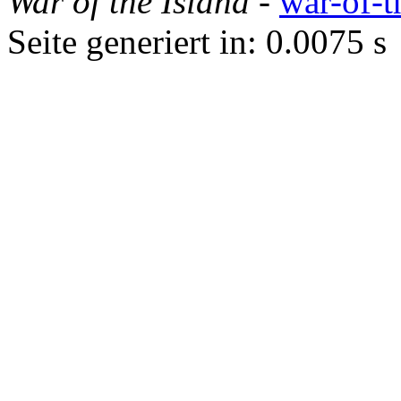
War of the Island
-
war-of-t
Seite generiert in: 0.0075 s