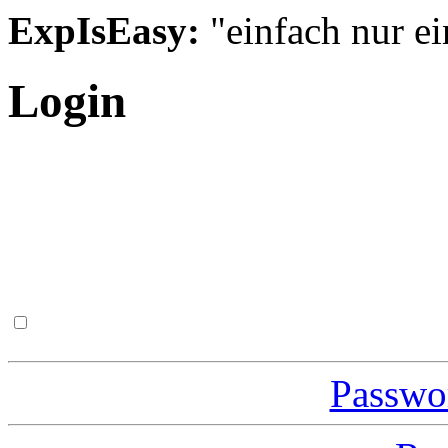
ExpIsEasy:
"einfach nur ei
Login
Passwor