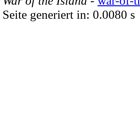
War of the Island
-
war-of-t
Seite generiert in: 0.0080 s