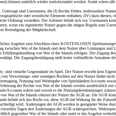
nt) können natürlich wieder zurückerstattet werden. Somit wären alle
. Untersagt sind Usernamen, die (I) Rechte Dritter, insbesondere Namen
rnographische oder sexistische Elemente enthalten, (IV) dazu dienen, 
entliche Ordnung verstoßen. Der Anbieter behält sich vor, Usernamen 
eren, wenn ein registrierter Nutzer gegen die obigen Regeln zum Usern
 zur Beendigung der Mitgliedschaft.
bindliches Angebot zum Abschluss eines KOSTENLOSEN Spielnutzungsver
ertrag zwischen War of the Islands und dem Nutzer über Leistungen un
e Erfüllungshandlung von War of the Islands erfolgen. Der Zugang des
tätigt. Die Zugangsbestätigung stellt keine verbindliche Annahme des
tc. sind virtuelle Gegenstände im Spiel. Der Nutzer erwirbt kein Eigen
 von Verwertungs- oder sonstigen Rechten auf den Nutzer findet nicht s
e Übertragung, Nutzung und Weitergabe von Spielständen/Accounts sowi
Verletzung der Rechte von War of the Islands werden ausdrücklich nur 
elstands/Accounts sofern und soweit es die Nutzungsbestimmungen zul
 von War of the Islands erkennt der Nutzer die AGB an. Die AGB kön
ands behält sich das Recht vor, diese AGB mit Wirkung für die Zukunft
enachteiligt wird. Änderungen der AGB werden in geeigneter Weise du
vierzehn) Tagen den Änderungen der AGB widersprechen. Widerspricht 
tlich gegenüber War of the Islands oder nutzt er das Angebot weiter