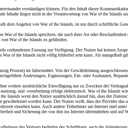
r untereinander verständigen können. Für den Inhalt dieser Kommunikation
nde Inhalte liegen nicht in der Verantwortung von War of the Islands 
lb dem Angebot von War of the Islands, ist nur durch schriftliche Gen
 War of the Islands speichern, die nach ihrer Art oder Beschaffenheit
 von War of the Islands zu gefährden.
eweils vorhandenen Fassung zur Verfügung. Der Nutzer hat keinen Ansp
ar of the Islands nicht völlig fehlerfrei sein kann. Als mangelhaft gil
unzig Prozent) im Jahresmittel. Von der Gewährleistung ausgeschlossen 
durchgeführte Änderungen, Ergänzungen, Ein- oder Ausbauten, Reparatu
ne weitere ausdrückliche Einwilligung nur zu Zwecken der Vertragsabwi
 -nutzung, und -verarbeitung erfolgt elektronisch. War of the Islands w
f the Islands weist den Nutzer ausdrücklich darauf hin, dass der Datens
ht gewährleistet werden kann. Der Nutzer weiß, dass der Provider das
jederzeit einsehen kann. Auch andere Teilnehmer am Internet sind unter
cherheit und Sicherung der von ihm ins Internet übermittelten und auf 
ufhebung des Vertrags bedürfen der Schriftform, auch die Abänderung 