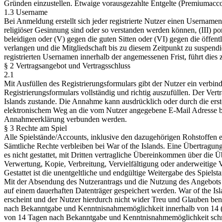
Gründen einzustellen. Etwaige vorausgezahlte Entgelte (Premiumaccou
1.3 Username
Bei Anmeldung erstellt sich jeder registrierte Nutzer einen Usernamen
religiöser Gesinnung sind oder so verstanden werden können, (III) po
beleidigen oder (V) gegen die guten Sitten oder (VI) gegen die öff
verlangen und die Mitgliedschaft bis zu diesem Zeitpunkt zu suspendi
registrierten Usernamen innerhalb der angemessenen Frist, führt dies
§ 2 Vertragsangebot und Vertragsschluss
2.1
Mit Ausfüllen des Registrierungsformulars gibt der Nutzer ein ver
Registrierungsformulars vollständig und richtig auszufüllen. Der V
Islands zustande. Die Annahme kann ausdrücklich oder durch die erst
elektronischem Weg an die vom Nutzer angegebene E-Mail Adresse bes
Annahmeerklärung verbunden werden.
§ 3 Rechte am Spiel
Alle Spielstände/Accounts, inklusive den dazugehörigen Rohstoffen e
Sämtliche Rechte verbleiben bei War of the Islands. Eine Übertragung
es nicht gestattet, mit Dritten vertragliche Übereinkommen über di
Verwertung, Kopie, Verbreitung, Vervielfältigung oder anderweitige 
Gestattet ist die unentgeltliche und endgültige Weitergabe des Spi
Mit der Absendung des Nutzerantrags und die Nutzung des Angebots
auf einem dauerhaften Datenträger gespeichert werden. War of the Isl
erscheint und der Nutzer hierdurch nicht wider Treu und Glauben b
nach Bekanntgabe und Kenntnisnahmemöglichkeit innerhalb von 14 (
von 14 Tagen nach Bekanntgabe und Kenntnisnahmemöglichkeit schrif