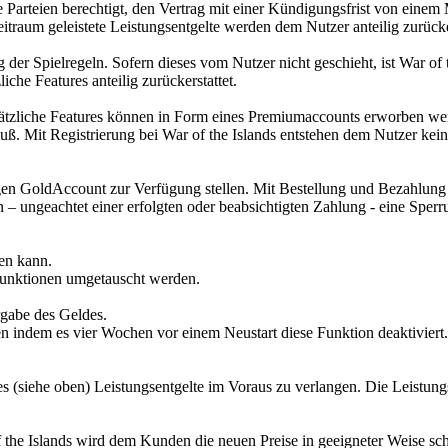
e Parteien berechtigt, den Vertrag mit einer Kündigungsfrist von eine
raum geleistete Leistungsentgelte werden dem Nutzer anteilig zurücke
g der Spielregeln. Sofern dieses vom Nutzer nicht geschieht, ist War of
che Features anteilig zurückerstattet.
usätzliche Features können in Form eines Premiumaccounts erworben wer
luß. Mit Registrierung bei War of the Islands entstehen dem Nutzer kei
en GoldAccount zur Verfügung stellen. Mit Bestellung und Bezahlung d
 – ungeachtet einer erfolgten oder beabsichtigten Zahlung - eine Spe
en kann.
unktionen umgetauscht werden.
rgabe des Geldes.
en indem es vier Wochen vor einem Neustart diese Funktion deaktiviert.
es (siehe oben) Leistungsentgelte im Voraus zu verlangen. Die Leistungs
of the Islands wird dem Kunden die neuen Preise in geeigneter Weise schr