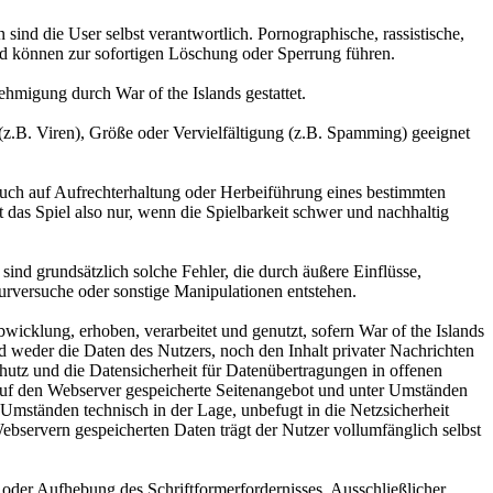
 sind die User selbst verantwortlich. Pornographische, rassistische,
und können zur sofortigen Löschung oder Sperrung führen.
ehmigung durch War of the Islands gestattet.
 (z.B. Viren), Größe oder Vervielfältigung (z.B. Spamming) geeignet
ruch auf Aufrechterhaltung oder Herbeiführung eines bestimmten
t das Spiel also nur, wenn die Spielbarkeit schwer und nachhaltig
sind grundsätzlich solche Fehler, die durch äußere Einflüsse,
rversuche oder sonstige Manipulationen entstehen.
cklung, erhoben, verarbeitet und genutzt, sofern War of the Islands
ird weder die Daten des Nutzers, noch den Inhalt privater Nachrichten
chutz und die Datensicherheit für Datenübertragungen in offenen
 auf den Webserver gespeicherte Seitenangebot und unter Umständen
 Umständen technisch in der Lage, unbefugt in die Netzsicherheit
Webservern gespeicherten Daten trägt der Nutzer vollumfänglich selbst
oder Aufhebung des Schriftformerfordernisses. Ausschließlicher