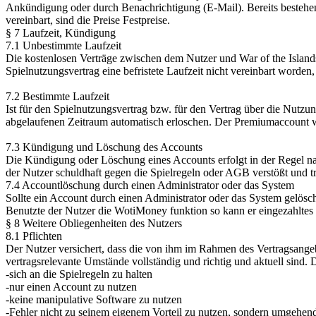
Ankündigung oder durch Benachrichtigung (E-Mail). Bereits bestehend
vereinbart, sind die Preise Festpreise.
§ 7 Laufzeit, Kündigung
7.1 Unbestimmte Laufzeit
Die kostenlosen Verträge zwischen dem Nutzer und War of the Islands
Spielnutzungsvertrag eine befristete Laufzeit nicht vereinbart worden,
7.2 Bestimmte Laufzeit
Ist für den Spielnutzungsvertrag bzw. für den Vertrag über die Nutzu
abgelaufenen Zeitraum automatisch erloschen. Der Premiumaccount w
7.3 Kündigung und Löschung des Accounts
Die Kündigung oder Löschung eines Accounts erfolgt in der Regel nac
der Nutzer schuldhaft gegen die Spielregeln oder AGB verstößt und t
7.4 Accountlöschung durch einen Administrator oder das System
Sollte ein Account durch einen Administrator oder das System gelösch
Benutzte der Nutzer die WotiMoney funktion so kann er eingezahltes 
§ 8 Weitere Obliegenheiten des Nutzers
8.1 Pflichten
Der Nutzer versichert, dass die von ihm im Rahmen des Vertragsange
vertragsrelevante Umstände vollständig und richtig und aktuell sind. D
-sich an die Spielregeln zu halten
-nur einen Account zu nutzen
-keine manipulative Software zu nutzen
-Fehler nicht zu seinem eigenem Vorteil zu nutzen, sondern umgehend