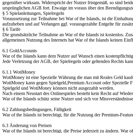
gegenüber wirksam. Widerspricht der Nutzer fristgemäß, so sind beid
ursprünglichen AGB fort. Etwaige im voraus über den Beendigungszeit
§ 5 Spielanleitungen, Spielregeln
Voraussetzung zur Teilnahme bei War of the Islands, ist die Einhaltun
aufzuheben und auf Verlangen ggf. vorausgezahlte Entgelte für zusätzli
§ 6 Tarife
Die grundsätzliche Teilnahme an War of the Islands ist kostenlos. Z
allgemeinen Nutzung des Internets hat War of the Islands keinen Einf
6.1 GoldAccounts
War of the Islands kann dem Nutzer auf Wunsch einen kostenpflichtig
Jede Verletzung der AGB, der Spielregeln oder geltenden Rechts kann
6.1.1 WotiMoney
WotiMoney ist eine Spezielle Währung die man mit Reales Geld kauf
WotiMoney kann gegen Spielgeld,Premium Account oder Spezielle F
Spielgeld und WotiMoney können nicht ausgezahlt werden.
Nach einem Neustart des Onlinespieles besteht kein Recht auf Wiede
War of the Islands schütz seine Nutzer und sich vor Missverständniss
6.2 Zahlungsbedingungen, Fälligkeit
War of the Islands ist berechtigt, für die Nutzung der Premium-Featur
6.3 Änderung von Preisen
War of the Islands ist berechtigt, die Preise jederzeit zu ändern. War 