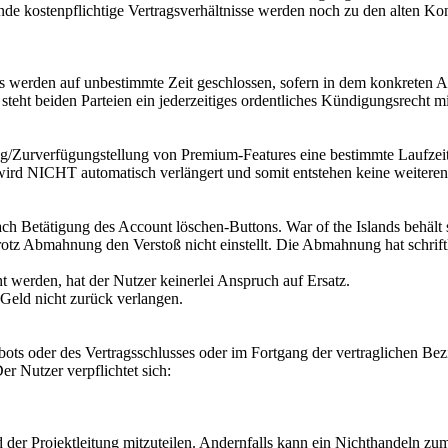
e kostenpflichtige Vertragsverhältnisse werden noch zu den alten Kond
 werden auf unbestimmte Zeit geschlossen, sofern in dem konkreten Ange
 steht beiden Parteien ein jederzeitiges ordentliches Kündigungsrecht m
ng/Zurverfügungstellung von Premium-Features eine bestimmte Laufzeit 
ird NICHT automatisch verlängert und somit entstehen keine weiteren
h Betätigung des Account löschen-Buttons. War of the Islands behält 
rotz Abmahnung den Verstoß nicht einstellt. Die Abmahnung hat schrif
t werden, hat der Nutzer keinerlei Anspruch auf Ersatz.
Geld nicht zurück verlangen.
bots oder des Vertragsschlusses oder im Fortgang der vertraglichen B
er Nutzer verpflichtet sich:
 der Projektleitung mitzuteilen. Andernfalls kann ein Nichthandeln zum