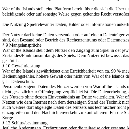
War of the Islands stellt eine Plattform bereit, über die sich die Use
beleidigende oder auf sonstige Weise gegen geltendes Recht verstoße
Die Nutzung Spielrelevanter Daten, Bilder oder Informationen außerha
Der Nutzer darf keine Daten versenden oder auf einem Datenträger von
sind, den Bestand oder Betrieb des Rechenzentrums oder Datennetzes
§ 9 Mangelansprüche
War of the Islands stellt dem Nutzer den Zugang zum Spiel in der j
Zustandes/Funktionsumfangs des Spiels. Dem Nutzer ist bewusst, dass W
gestört ist.
§ 10 Gewährleistung
War of the Islands gewährleistet eine Erreichbarkeit von ca. 90 % (ne
Bedienungsfehler, höhere Gewalt oder nicht von War of the Islands 
§ 11 Datenschutz
Personenbezogene Daten des Nutzer werden von War of the Islands oh
nicht gesetzlich zur Offenlegung verpflichtet ist. Die Datenerhebung,
des Nutzers ohne dessen Einverständnis an Dritte weiterleiten. War o
Netzen wie dem Internet nach dem derzeitigen Stand der Technik nic
auch weitere dort abgelegte Daten des Nutzers aus technischer Sicht 
einzugreifen und den Nachrichtenverkehr zu kontrollieren. Für die Si
Sorge.
§ 12 Schlussbestimmung
Jegliche Änderungen, Ergänzungen oder die teilweise oder gesamte A