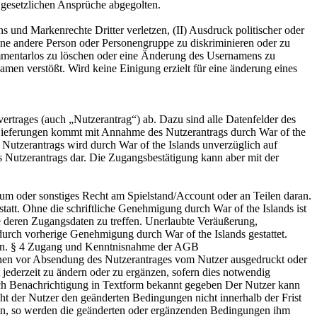
 gesetzlichen Ansprüche abgegolten.
s und Markenrechte Dritter verletzen, (II) Ausdruck politischer oder
eine andere Person oder Personengruppe zu diskriminieren oder zu
kommentarlos zu löschen oder eine Änderung des Usernamens zu
amen verstößt. Wird keine Einigung erzielt für eine änderung eines
trages (auch „Nutzerantrag“) ab. Dazu sind alle Datenfelder des
d Lieferungen kommt mit Annahme des Nutzerantrags durch War of the
 Nutzerantrags wird durch War of the Islands unverzüglich auf
 Nutzerantrags dar. Die Zugangsbestätigung kann aber mit der
tum oder sonstiges Recht am Spielstand/Account oder an Teilen daran.
tatt. Ohne die schriftliche Genehmigung durch War of the Islands ist
e deren Zugangsdaten zu treffen. Unerlaubte Veräußerung,
durch vorherige Genehmigung durch War of the Islands gestattet.
assen. § 4 Zugang und Kenntnisnahme der AGB
nen vor Absendung des Nutzerantrages vom Nutzer ausgedruckt oder
 jederzeit zu ändern oder zu ergänzen, sofern dies notwendig
rch Benachrichtigung in Textform bekannt gegeben Der Nutzer kann
der Nutzer den geänderten Bedingungen nicht innerhalb der Frist
hin, so werden die geänderten oder ergänzenden Bedingungen ihm