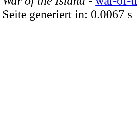
War of the Island
-
war-of-t
Seite generiert in: 0.0067 s