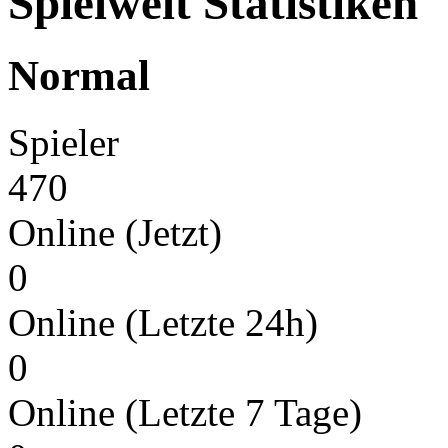
Spielwelt Statistiken
Normal
Spieler
470
Online (Jetzt)
0
Online (Letzte 24h)
0
Online (Letzte 7 Tage)