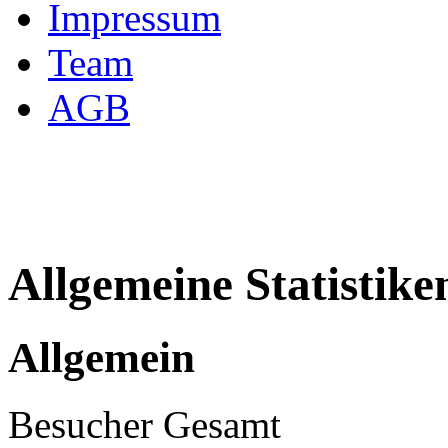
Impressum
Team
AGB
Allgemeine Statistike
Allgemein
Besucher Gesamt