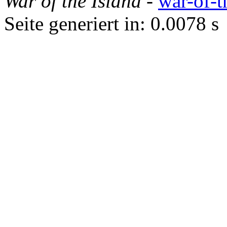
War of the Island
-
war-of-t
Seite generiert in: 0.0078 s