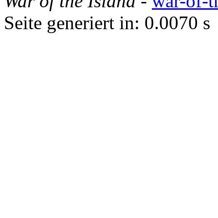
War of the Island
-
war-of-t
Seite generiert in: 0.0070 s