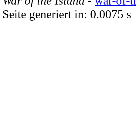
War of the Island
-
war-of-t
Seite generiert in: 0.0075 s