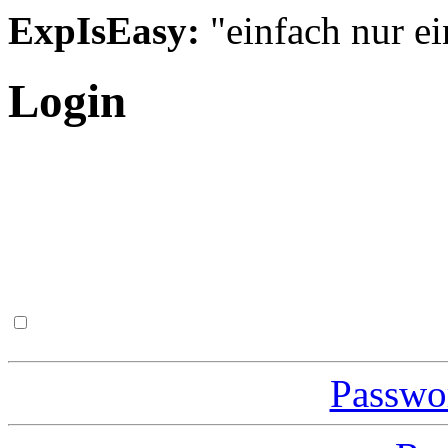
ExpIsEasy:
"einfach nur ei
Login
Passwor