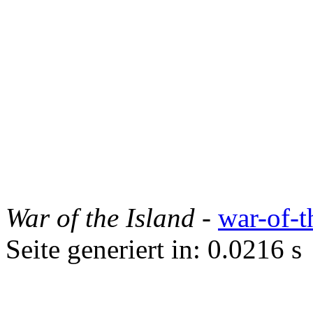
War of the Island
-
war-of-t
Seite generiert in: 0.0216 s