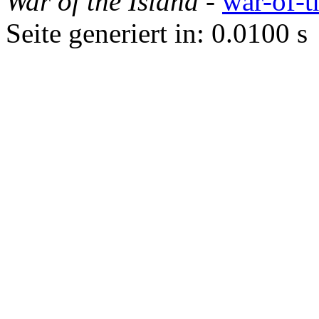
War of the Island
-
war-of-t
Seite generiert in: 0.0100 s