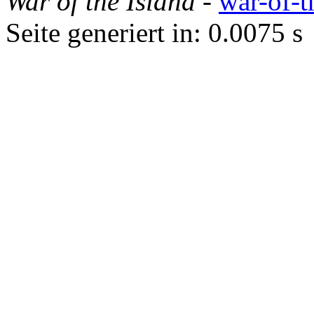
War of the Island
-
war-of-t
Seite generiert in: 0.0075 s