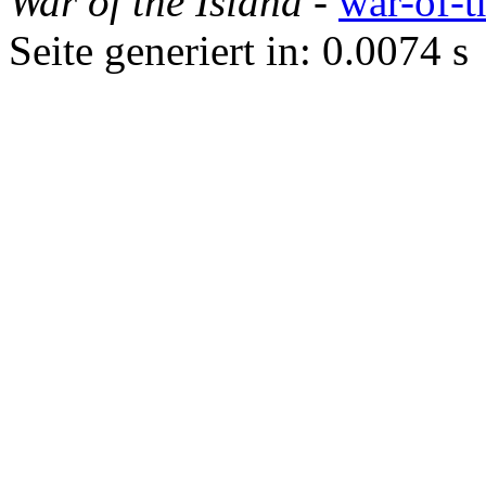
War of the Island
-
war-of-t
Seite generiert in: 0.0074 s